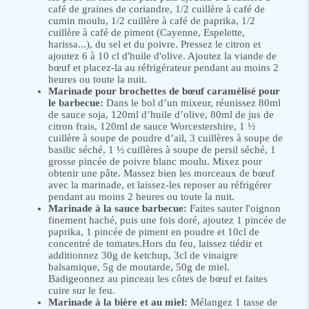
café de graines de coriandre, 1/2 cuillère à café de
cumin moulu, 1/2 cuillère à café de paprika, 1/2
cuillère à café de piment (Cayenne, Espelette,
harissa...), du sel et du poivre. Pressez le citron et
ajoutez 6 à 10 cl d'huile d'olive. Ajoutez la viande de
bœuf et placez-la au réfrigérateur pendant au moins 2
heures ou toute la nuit.
Marinade pour brochettes de bœuf caramélisé pour
le barbecue:
Dans le bol d’un mixeur, réunissez 80ml
de sauce soja, 120ml d’huile d’olive, 80ml de jus de
citron frais, 120ml de sauce Worcestershire, 1 ½
cuillère à soupe de poudre d’ail, 3 cuillères à soupe de
basilic séché, 1 ½ cuillères à soupe de persil séché, 1
grosse pincée de poivre blanc moulu. Mixez pour
obtenir une pâte. Massez bien les morceaux de bœuf
avec la marinade, et laissez-les reposer au réfrigérer
pendant au moins 2 heures ou toute la nuit.
Marinade à la sauce barbecue:
Faites sauter l'oignon
finement haché, puis une fois doré, ajoutez 1 pincée de
paprika, 1 pincée de piment en poudre et 10cl de
concentré de tomates.Hors du feu, laissez tiédir et
additionnez 30g de ketchup, 3cl de vinaigre
balsamique, 5g de moutarde, 50g de miel.
Badigeonnez au pinceau les côtes de bœuf et faites
cuire sur le feu.
Marinade à la bière et au miel:
Mélangez 1 tasse de