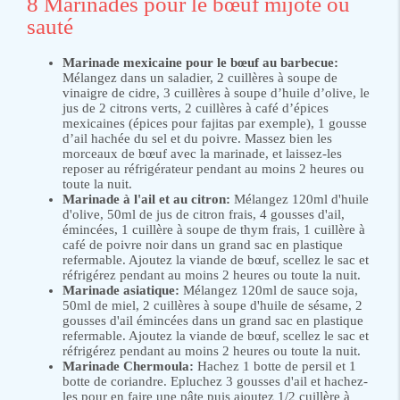
8 Marinades pour le bœuf mijoté ou
sauté
Marinade mexicaine pour le bœuf au barbecue:
Mélangez dans un saladier, 2 cuillères à soupe de
vinaigre de cidre, 3 cuillères à soupe d’huile d’olive, le
jus de 2 citrons verts, 2 cuillères à café d’épices
mexicaines (épices pour fajitas par exemple), 1 gousse
d’ail hachée du sel et du poivre. Massez bien les
morceaux de bœuf avec la marinade, et laissez-les
reposer au réfrigérateur pendant au moins 2 heures ou
toute la nuit.
Marinade à l'ail et au citron:
Mélangez 120ml d'huile
d'olive, 50ml de jus de citron frais, 4 gousses d'ail,
émincées, 1 cuillère à soupe de thym frais, 1 cuillère à
café de poivre noir dans un grand sac en plastique
refermable. Ajoutez la viande de bœuf, scellez le sac et
réfrigérez pendant au moins 2 heures ou toute la nuit.
Marinade asiatique:
Mélangez 120ml de sauce soja,
50ml de miel, 2 cuillères à soupe d'huile de sésame, 2
gousses d'ail émincées dans un grand sac en plastique
refermable. Ajoutez la viande de bœuf, scellez le sac et
réfrigérez pendant au moins 2 heures ou toute la nuit.
Marinade Chermoula:
Hachez 1 botte de persil et 1
botte de coriandre. Epluchez 3 gousses d'ail et hachez-
les pour en faire une pâte puis ajoutez 1/2 cuillère à