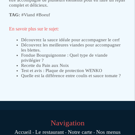
être accompagné de plusieurs éléments pour en faire un repas
complet et délicieux.
TAG:
#
Viand
#
Boeuf
En savoir plus sur le sujet:
Découvrez la sauce idéale pour accompagner le cerf
Découvrez les meilleures viandes pour accompagner
les blettes.
Fondue Bourguignonne : Quel type de viande
privilégier ?
Recette du Pain aux Noix
Test et avis : Plaque de protection WENKO
Quelle est la différence entre coulis et sauce tomate ?
Navigation
Accueil
Le restaurant
Notre carte
Nos menus