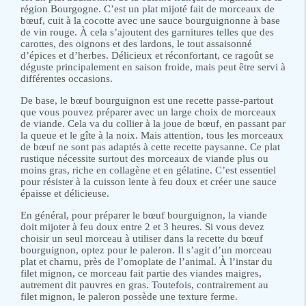
région Bourgogne. C’est un plat mijoté fait de morceaux de
bœuf, cuit à la cocotte avec une sauce bourguignonne à base
de vin rouge. À cela s’ajoutent des garnitures telles que des
carottes, des oignons et des lardons, le tout assaisonné
d’épices et d’herbes. Délicieux et réconfortant, ce ragoût se
déguste principalement en saison froide, mais peut être servi à
différentes occasions.
De base, le bœuf bourguignon est une recette passe-partout
que vous pouvez préparer avec un large choix de morceaux
de viande. Cela va du collier à la joue de bœuf, en passant par
la queue et le gîte à la noix. Mais attention, tous les morceaux
de bœuf ne sont pas adaptés à cette recette paysanne. Ce plat
rustique nécessite surtout des morceaux de viande plus ou
moins gras, riche en collagène et en gélatine. C’est essentiel
pour résister à la cuisson lente à feu doux et créer une sauce
épaisse et délicieuse.
En général, pour préparer le bœuf bourguignon, la viande
doit mijoter à feu doux entre 2 et 3 heures. Si vous devez
choisir un seul morceau à utiliser dans la recette du bœuf
bourguignon, optez pour le paleron. Il s’agit d’un morceau
plat et charnu, près de l’omoplate de l’animal. À l’instar du
filet mignon, ce morceau fait partie des viandes maigres,
autrement dit pauvres en gras. Toutefois, contrairement au
filet mignon, le paleron possède une texture ferme.