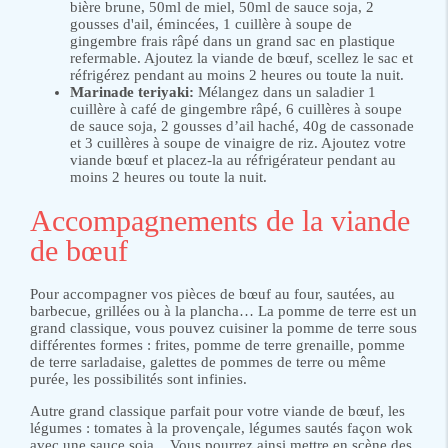
bière brune, 50ml de miel, 50ml de sauce soja, 2
gousses d'ail, émincées, 1 cuillère à soupe de
gingembre frais râpé dans un grand sac en plastique
refermable. Ajoutez la viande de bœuf, scellez le sac et
réfrigérez pendant au moins 2 heures ou toute la nuit.
Marinade teriyaki:
Mélangez dans un saladier 1
cuillère à café de gingembre râpé, 6 cuillères à soupe
de sauce soja, 2 gousses d’ail haché, 40g de cassonade
et 3 cuillères à soupe de vinaigre de riz. Ajoutez votre
viande bœuf et placez-la au réfrigérateur pendant au
moins 2 heures ou toute la nuit.
Accompagnements de la viande
de bœuf
Pour accompagner vos pièces de bœuf au four, sautées, au
barbecue, grillées ou à la plancha… La pomme de terre est un
grand classique, vous pouvez cuisiner la pomme de terre sous
différentes formes : frites, pomme de terre grenaille, pomme
de terre sarladaise, galettes de pommes de terre ou même
purée, les possibilités sont infinies.
Autre grand classique parfait pour votre viande de bœuf, les
légumes : tomates à la provençale, légumes sautés façon wok
avec une sauce soja... Vous pourrez ainsi mettre en scène des