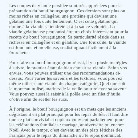
Les coupes de viande persillée sont très appréciées pour la
préparation du bœuf bourguignon. Ces derniers sont plus ou
moins riches en collagène, une protéine qui devient une
gélatine une fois cuite lentement. C’est cette gélatine qui
donne à la viande sa tendreté et à la sauce veloutée. La
viande gélatineuse peut aussi être un choix intéressant pour la
recette du bœuf bourguignon. Sa particularité réside dans sa
richesse en collagène et en gélatine. Une fois cuite, la viande
est fondante et moelleuse, se distinguant facilement à la
fourchette.
Pour faire un bœuf bourguignon réussi, il y a plusieurs règles
à suivre, le premier étant de bien choisir sa viande. Selon vos
envies, vous pouvez utiliser une des recommandations ci-
dessus. Pour varier les saveurs et les textures, vous pouvez
même utiliser une viande de chaque catégorie. Quel que soit
le morceau utilisé, marinez-le la veille pour relever sa saveur.
Vous pouvez aussi la saisir à la poêle avec un filet d’huile
d’olive afin de sceller les sucs.
À l’origine, le bœuf bourguignon est un mets que les anciens
dégustaient en plat principal pour les repas de fête. Il faut dire
que ce plat convivial et copieux convient parfaitement pour
les célébrations familiales : mariage, anniversaire ou encore
Noël. Avec le temps, c’est devenu un des plats fétiches des
Français pour le repas du dimanche ou le repas dominical.