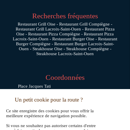
Recherches fréquentes
Restaurant Grill Oise
Restaurant Grill Compiègne
Restaurant Grill Lacroix-Saint-Ouen
Restaurant Pizza
Oise
Restaurant Pizza Compiègne
Restaurant Pizza
Lacroix-Saint-Ouen
Restaurant Burger Oise
Restaurant
Burger Compiègne
Restaurant Burger Lacroix-Saint-
Ouen
Steakhouse Oise
Steakhouse Compiègne
Steakhouse Lacroix-Saint-Ouen
Coordonnées
Place Jacques Tati
60880
JAUX
Un petit cookie pour la route ?
03 64 21 88 99
Ce site enregistre des cookies pour vous offrir la
meilleure expérience de navigation possible.
Si vous ne souhaitez pas autoriser certains d'entre