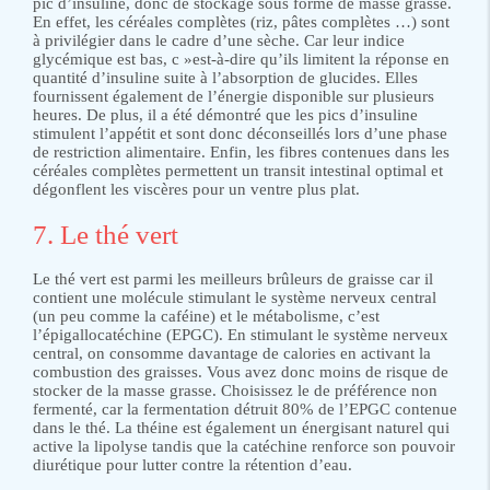
pic d’insuline, donc de stockage sous forme de masse grasse.
En effet, les céréales complètes (riz, pâtes complètes …) sont
à privilégier dans le cadre d’une sèche. Car leur indice
glycémique est bas, c »est-à-dire qu’ils limitent la réponse en
quantité d’insuline suite à l’absorption de glucides. Elles
fournissent également de l’énergie disponible sur plusieurs
heures. De plus, il a été démontré que les pics d’insuline
stimulent l’appétit et sont donc déconseillés lors d’une phase
de restriction alimentaire. Enfin, les fibres contenues dans les
céréales complètes permettent un transit intestinal optimal et
dégonflent les viscères pour un ventre plus plat.
7. Le thé vert
Le thé vert est parmi les meilleurs brûleurs de graisse car il
contient une molécule stimulant le système nerveux central
(un peu comme la caféine) et le métabolisme, c’est
l’épigallocatéchine (EPGC). En stimulant le système nerveux
central, on consomme davantage de calories en activant la
combustion des graisses. Vous avez donc moins de risque de
stocker de la masse grasse. Choisissez le de préférence non
fermenté, car la fermentation détruit 80% de l’EPGC contenue
dans le thé. La théine est également un énergisant naturel qui
active la lipolyse tandis que la catéchine renforce son pouvoir
diurétique pour lutter contre la rétention d’eau.