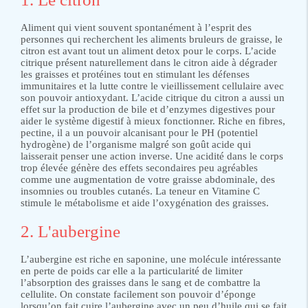
Aliment qui vient souvent spontanément à l’esprit des
personnes qui recherchent les aliments bruleurs de graisse, le
citron est avant tout un aliment detox pour le corps. L’acide
citrique présent naturellement dans le citron aide à dégrader
les graisses et protéines tout en stimulant les défenses
immunitaires et la lutte contre le vieillissement cellulaire avec
son pouvoir antioxydant. L’acide citrique du citron a aussi un
effet sur la production de bile et d’enzymes digestives pour
aider le système digestif à mieux fonctionner. Riche en fibres,
pectine, il a un pouvoir alcanisant pour le PH (potentiel
hydrogène) de l’organisme malgré son goût acide qui
laisserait penser une action inverse. Une acidité dans le corps
trop élevée génère des effets secondaires peu agréables
comme une augmentation de votre graisse abdominale, des
insomnies ou troubles cutanés. La teneur en Vitamine C
stimule le métabolisme et aide l’oxygénation des graisses.
2. L'aubergine
L’aubergine est riche en saponine, une molécule intéressante
en perte de poids car elle a la particularité de limiter
l’absorption des graisses dans le sang et de combattre la
cellulite. On constate facilement son pouvoir d’éponge
lorsqu’on fait cuire l’aubergine avec un peu d’huile qui se fait