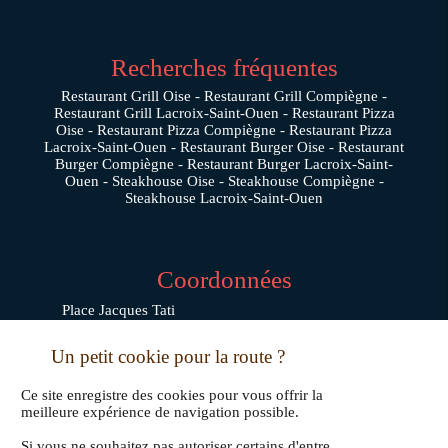
Recherches fréquentes
Restaurant Grill Oise
Restaurant Grill Compiègne
Restaurant Grill Lacroix-Saint-Ouen
Restaurant Pizza
Oise
Restaurant Pizza Compiègne
Restaurant Pizza
Lacroix-Saint-Ouen
Restaurant Burger Oise
Restaurant
Burger Compiègne
Restaurant Burger Lacroix-Saint-
Ouen
Steakhouse Oise
Steakhouse Compiègne
Steakhouse Lacroix-Saint-Ouen
Coordonnées
Place Jacques Tati
60880
JAUX
Un petit cookie pour la route ?
03 64 21 88 99
Ce site enregistre des cookies pour vous offrir la
meilleure expérience de navigation possible.
Si vous ne souhaitez pas autoriser certains d'entre