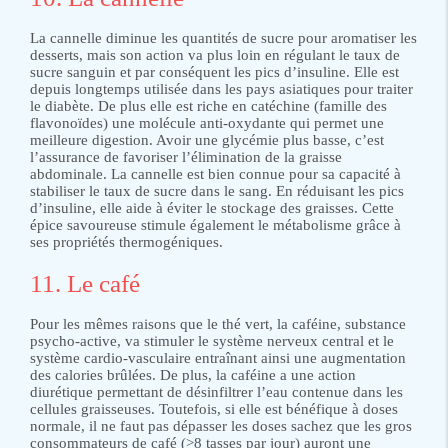
La cannelle diminue les quantités de sucre pour aromatiser les
desserts, mais son action va plus loin en régulant le taux de
sucre sanguin et par conséquent les pics d’insuline. Elle est
depuis longtemps utilisée dans les pays asiatiques pour traiter
le diabète. De plus elle est riche en catéchine (famille des
flavonoïdes) une molécule anti-oxydante qui permet une
meilleure digestion. Avoir une glycémie plus basse, c’est
l’assurance de favoriser l’élimination de la graisse
abdominale. La cannelle est bien connue pour sa capacité à
stabiliser le taux de sucre dans le sang. En réduisant les pics
d’insuline, elle aide à éviter le stockage des graisses. Cette
épice savoureuse stimule également le métabolisme grâce à
ses propriétés thermogéniques.
11. Le café
Pour les mêmes raisons que le thé vert, la caféine, substance
psycho-active, va stimuler le système nerveux central et le
système cardio-vasculaire entraînant ainsi une augmentation
des calories brûlées. De plus, la caféine a une action
diurétique permettant de désinfiltrer l’eau contenue dans les
cellules graisseuses. Toutefois, si elle est bénéfique à doses
normale, il ne faut pas dépasser les doses sachez que les gros
consommateurs de café (>8 tasses par jour) auront une