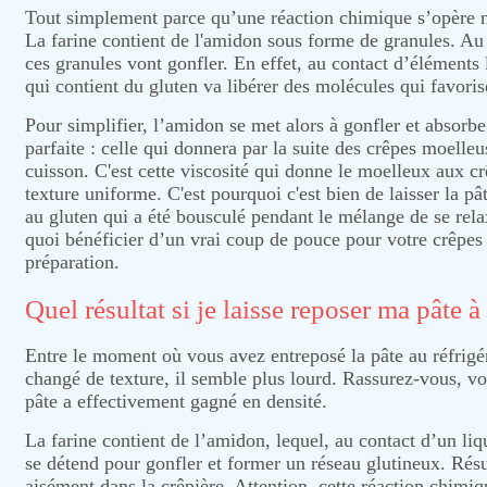
Tout simplement parce qu’une réaction chimique s’opère n
La farine contient de l'amidon sous forme de granules. Au c
ces granules vont gonfler. En effet, au contact d’éléments 
qui contient du gluten va libérer des molécules qui favori
Pour simplifier, l’amidon se met alors à gonfler et absorbe 
parfaite : celle qui donnera par la suite des crêpes moelleu
cuisson. C'est cette viscosité qui donne le moelleux aux c
texture uniforme. C'est pourquoi c'est bien de laisser la p
au gluten qui a été bousculé pendant le mélange de se relax
quoi bénéficier d’un vrai coup de pouce pour votre crêpes p
préparation.
Quel résultat si je laisse reposer ma pâte à
Entre le moment où vous avez entreposé la pâte au réfrigér
changé de texture, il semble plus lourd. Rassurez-vous, vot
pâte a effectivement gagné en densité.
La farine contient de l’amidon, lequel, au contact d’un liq
se détend pour gonfler et former un réseau glutineux. Résult
aisément dans la crêpière. Attention, cette réaction chimiqu