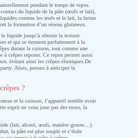
aturellement pendant le temps de repos.
ontact du liquide de la pâte (œufs et lait),
liquides comme les œufs et le lait, la farine
sent la formation d’un réseau glutineux.
le liquide jusqu’à obtenir la texture
ses et qui se tiennent parfaitement à la
rêpes durant la cuisson, tout comme une
âte à crêpes reposer. Ce repos permet aussi
er, évitant ainsi les crêpes élastiques.De
arty. Alors, pensez à anticiper la
 crêpes ?
ateur et la cuisson, l’appareil semble avoir
re esprit ne vous joue pas des tours, la
uide (lait, alcool, œufs, matière grasse…)
at, la pâte est plus souple et s’étale
e est propre à la pâte à crêpes.